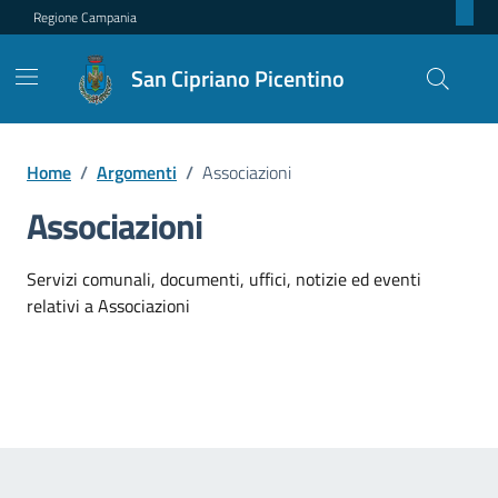
Regione Campania
San Cipriano Picentino
Home
/
Argomenti
/
Associazioni
Associazioni
Dettagli dell'argomento
Servizi comunali, documenti, uffici, notizie ed eventi
relativi a Associazioni