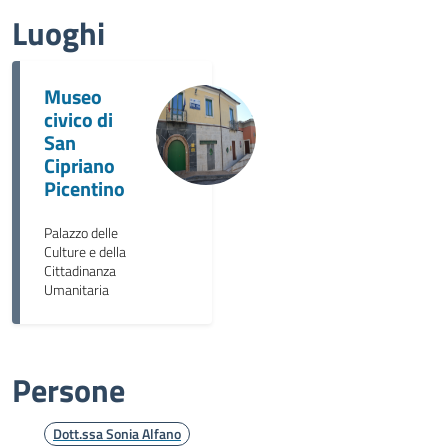
Luoghi
Museo
civico di
San
Cipriano
Picentino
Palazzo delle
Culture e della
Cittadinanza
Umanitaria
Persone
Dott.ssa Sonia Alfano