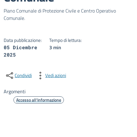
Dettagli della notizia
Piano Comunale di Protezione Civile e Centro Operativo
Comunale.
Data pubblicazione:
Tempo di lettura:
3 min
05 Dicembre
2025
Condividi
Vedi azioni
Argomenti
Accesso all'informazione