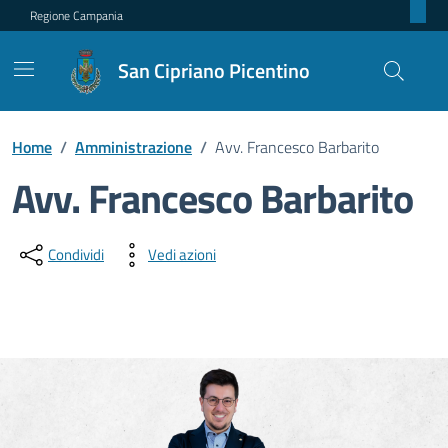
Regione Campania
San Cipriano Picentino
Home
/
Amministrazione
/
Avv. Francesco Barbarito
Avv. Francesco Barbarito
Dettagli della persona pubblica
Condividi
Vedi azioni