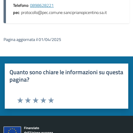
Telefono
:
0898628221
pec
: protocollo@pec.comune.sanciprianopicentino.sa.it
Pagina aggiornata il 01/04/2025
Quanto sono chiare le informazioni su questa
pagina?
Valuta 1 stelle su 5
Valuta 2 stelle su 5
Valuta 3 stelle su 5
Valuta 4 stelle su 5
Valuta 5 stelle su 5