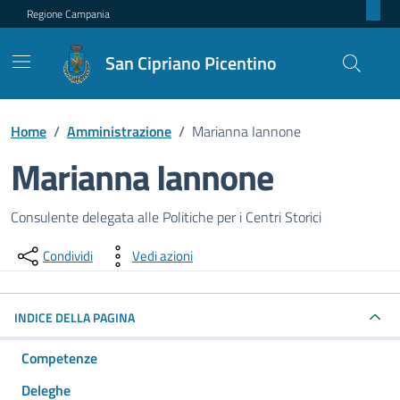
Regione Campania
San Cipriano Picentino
Home
/
Amministrazione
/
Marianna Iannone
Marianna Iannone
Dettagli della persona pubblica
Consulente delegata alle Politiche per i Centri Storici
Condividi
Vedi azioni
INDICE DELLA PAGINA
Competenze
Deleghe