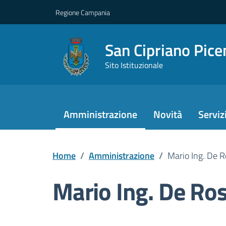
Regione Campania
San Cipriano Pice
Sito Istituzionale
Amministrazione
Novità
Serviz
Home
/
Amministrazione
/
Mario Ing. De 
Mario Ing. De Ro
Dettagli della pers