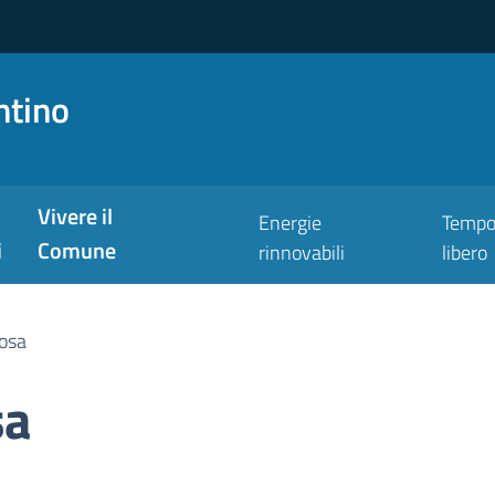
ntino
Vivere il
Energie
Temp
i
Comune
rinnovabili
libero
Rosa
sa
ona pubblica