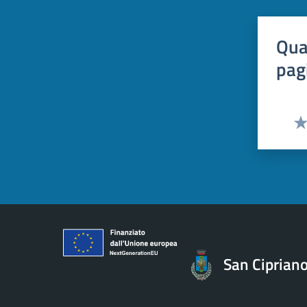
Qua
pag
Val
San Cipriano