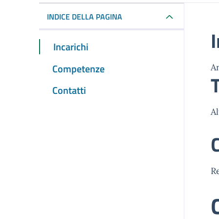
INDICE DELLA PAGINA
I
Incarichi
Competenze
A
T
Contatti
Al
R