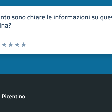
nto sono chiare le informazioni su que
ina?
uta 1 stelle su 5
Valuta 2 stelle su 5
Valuta 3 stelle su 5
Valuta 4 stelle su 5
Valuta 5 stelle su 5
 Picentino